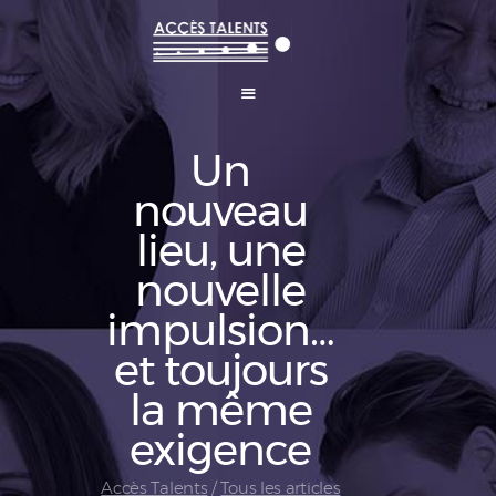
Un
Talents et Carrières
Coaching professionnel
nouveau
Conseil RH
lieu, une
Formations
Blog
nouvelle
Contactez Accès Talents
impulsion…
et toujours
la même
exigence
Accès Talents
Tous les articles