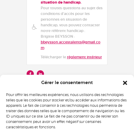
situation de handicap.
Pour toutes questions au sujet des
conditions d’accès pour les
personnes en situation de
handicap, vous pouvez contacter
notre référent handicap :
Brigitte BEYSSON :
bbeysson.accestalents@gmail.co
m
Télécharger le
règlement intérieur
Gérer le consentement
Pour offrir les meilleures expériences, nous utilisons des technologies
telles que les cookies pour stocker et/ou accéder aux informations des
appareils. Le fait de consentir à ces technologies nous permettra de
traiter des données telles que le comportement de navigation ou les
Voir le certificat
ID uniques sur ce site. Le fait de ne pas consentir ou de retirer son
consentement peut avoir un effet négatif sur certaines
caractéristiques et fonctions.