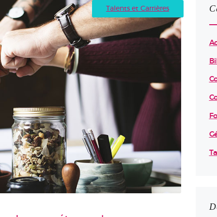
C
Talents et Carrières
Ac
Bi
C
Co
Fo
Gé
Ta
D