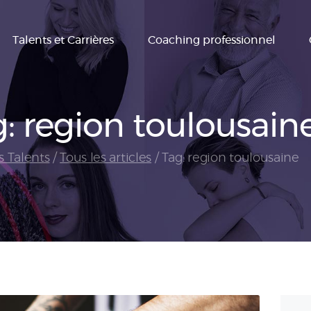
Talents et
Talents et Carrières
Coaching professionnel
Carrières
Coaching
professionnel
: region toulousain
Conseil RH
s Talents
Tous les articles
Tag: region toulousaine
Formations
Blog
Contactez Accès
Talents