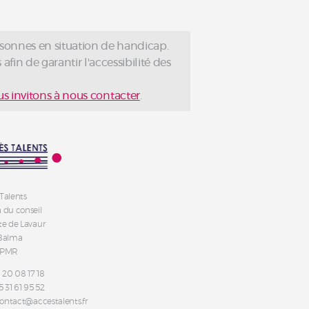
rsonnes en situation de handicap.
afin de garantir l'accessibilité des
s invitons à nous contacter
.
Talents
 du conseil
te de Lavaur
 Balma
 PMR
6 20 08 17 18
5 31 61 95 52
 contact@accestalents.fr