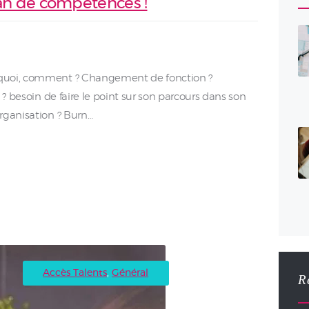
lan de compétences !
rquoi, comment ? Changement de fonction ?
 ? besoin de faire le point sur son parcours dans son
rganisation ? Burn…
Accès Talents
,
Général
R