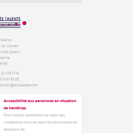
Talents
 du conseil
te de Lavaur
 Balma
 PMR
6 20 08 17 18
5 31 61 95 52
 contact@accestalents.fr
Accessibilité aux personnes en situation
de handicap.
Pour toutes questions au sujet des
conditions d’accès pour les personnes en
situation de