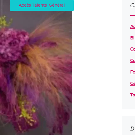
C
Accès Talents
,
Général
Ac
Bi
C
Co
Fo
Gé
Ta
D