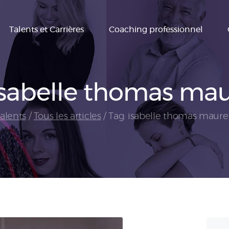
Talents et
Talents et Carrières
Coaching professionnel
Carrières
Coaching
professionnel
isabelle thomas mau
Conseil RH
alents
Tous les articles
Tag: isabelle thomas maure
Formations
Blog
Contactez Accès
Talents