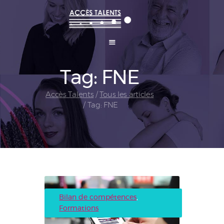
Tag: FNE
Talents et Carrières
Coaching professionnel
Accès Talents
Tous les articles
Conseil RH
Tag: FNE
Formations
Blog
Contactez Accès Talents
Bilan de compétences
,
Formations