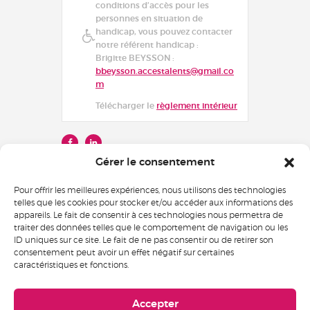
conditions d’accès pour les
personnes en situation de
handicap, vous pouvez contacter
notre référent handicap :
Brigitte BEYSSON :
bbeysson.accestalents@gmail.co
m
Télécharger le
règlement intérieur
Gérer le consentement
Pour offrir les meilleures expériences, nous utilisons des technologies
telles que les cookies pour stocker et/ou accéder aux informations des
appareils. Le fait de consentir à ces technologies nous permettra de
traiter des données telles que le comportement de navigation ou les
Voir le certificat
ID uniques sur ce site. Le fait de ne pas consentir ou de retirer son
consentement peut avoir un effet négatif sur certaines
caractéristiques et fonctions.
Accepter