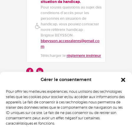
situation de handicap.
Pour toutes questions au sujet des
conditions d’accès pour les
personnes en situation de
handicap, vous pouvez contacter
notre référent handicap :
Brigitte BEYSSON :
bbeysson.accestalents@gmail.co
m
Télécharger le
règlement intérieur
Gérer le consentement
Pour offrir les meilleures expériences, nous utilisons des technologies
telles que les cookies pour stocker et/ou accéder aux informations des
appareils. Le fait de consentir à ces technologies nous permettra de
traiter des données telles que le comportement de navigation ou les
Voir le certificat
ID uniques sur ce site. Le fait de ne pas consentir ou de retirer son
consentement peut avoir un effet négatif sur certaines
caractéristiques et fonctions.